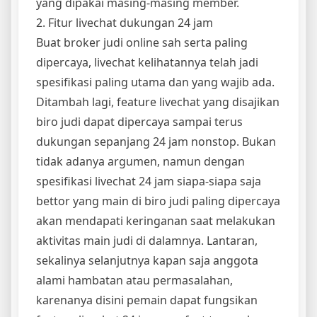
yang dipakai masing-masing member.
2. Fitur livechat dukungan 24 jam
Buat broker judi online sah serta paling
dipercaya, livechat kelihatannya telah jadi
spesifikasi paling utama dan yang wajib ada.
Ditambah lagi, feature livechat yang disajikan
biro judi dapat dipercaya sampai terus
dukungan sepanjang 24 jam nonstop. Bukan
tidak adanya argumen, namun dengan
spesifikasi livechat 24 jam siapa-siapa saja
bettor yang main di biro judi paling dipercaya
akan mendapati keringanan saat melakukan
aktivitas main judi di dalamnya. Lantaran,
sekalinya selanjutnya kapan saja anggota
alami hambatan atau permasalahan,
karenanya disini pemain dapat fungsikan