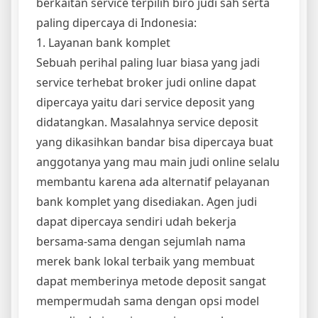
berkaitan service terpilih biro judi sah serta
paling dipercaya di Indonesia:
1. Layanan bank komplet
Sebuah perihal paling luar biasa yang jadi
service terhebat broker judi online dapat
dipercaya yaitu dari service deposit yang
didatangkan. Masalahnya service deposit
yang dikasihkan bandar bisa dipercaya buat
anggotanya yang mau main judi online selalu
membantu karena ada alternatif pelayanan
bank komplet yang disediakan. Agen judi
dapat dipercaya sendiri udah bekerja
bersama-sama dengan sejumlah nama
merek bank lokal terbaik yang membuat
dapat memberinya metode deposit sangat
mempermudah sama dengan opsi model