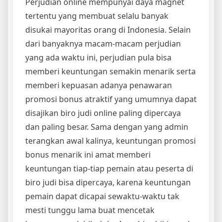
Perjudian online mempunyai daya magnet
tertentu yang membuat selalu banyak
disukai mayoritas orang di Indonesia. Selain
dari banyaknya macam-macam perjudian
yang ada waktu ini, perjudian pula bisa
memberi keuntungan semakin menarik serta
memberi kepuasan adanya penawaran
promosi bonus atraktif yang umumnya dapat
disajikan biro judi online paling dipercaya
dan paling besar. Sama dengan yang admin
terangkan awal kalinya, keuntungan promosi
bonus menarik ini amat memberi
keuntungan tiap-tiap pemain atau peserta di
biro judi bisa dipercaya, karena keuntungan
pemain dapat dicapai sewaktu-waktu tak
mesti tunggu lama buat mencetak