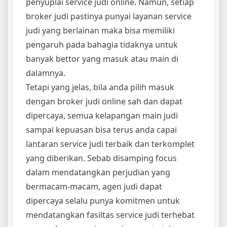
penyuplai service judi online. Namun, setiap
broker judi pastinya punyai layanan service
judi yang berlainan maka bisa memiliki
pengaruh pada bahagia tidaknya untuk
banyak bettor yang masuk atau main di
dalamnya.
Tetapi yang jelas, bila anda pilih masuk
dengan broker judi online sah dan dapat
dipercaya, semua kelapangan main judi
sampai kepuasan bisa terus anda capai
lantaran service judi terbaik dan terkomplet
yang diberikan. Sebab disamping focus
dalam mendatangkan perjudian yang
bermacam-macam, agen judi dapat
dipercaya selalu punya komitmen untuk
mendatangkan fasiltas service judi terhebat