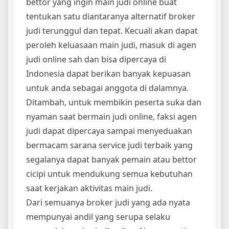
bettor yang ingin main judi online buat
tentukan satu diantaranya alternatif broker
judi terunggul dan tepat. Kecuali akan dapat
peroleh keluasaan main judi, masuk di agen
judi online sah dan bisa dipercaya di
Indonesia dapat berikan banyak kepuasan
untuk anda sebagai anggota di dalamnya.
Ditambah, untuk membikin peserta suka dan
nyaman saat bermain judi online, faksi agen
judi dapat dipercaya sampai menyeduakan
bermacam sarana service judi terbaik yang
segalanya dapat banyak pemain atau bettor
cicipi untuk mendukung semua kebutuhan
saat kerjakan aktivitas main judi.
Dari semuanya broker judi yang ada nyata
mempunyai andil yang serupa selaku