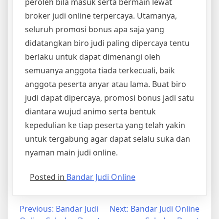
peroleh bila masuk serta bermain lewat
broker judi online terpercaya. Utamanya,
seluruh promosi bonus apa saja yang
didatangkan biro judi paling dipercaya tentu
berlaku untuk dapat dimenangi oleh
semuanya anggota tiada terkecuali, baik
anggota peserta anyar atau lama. Buat biro
judi dapat dipercaya, promosi bonus jadi satu
diantara wujud animo serta bentuk
kepedulian ke tiap peserta yang telah yakin
untuk tergabung agar dapat selalu suka dan
nyaman main judi online.
Posted in
Bandar Judi Online
Post
Previous:
Bandar Judi
Next:
Bandar Judi Online