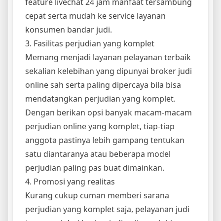
feature livechat 24 jam manfaat tersambung
cepat serta mudah ke service layanan
konsumen bandar judi.
3. Fasilitas perjudian yang komplet
Memang menjadi layanan pelayanan terbaik
sekalian kelebihan yang dipunyai broker judi
online sah serta paling dipercaya bila bisa
mendatangkan perjudian yang komplet.
Dengan berikan opsi banyak macam-macam
perjudian online yang komplet, tiap-tiap
anggota pastinya lebih gampang tentukan
satu diantaranya atau beberapa model
perjudian paling pas buat dimainkan.
4. Promosi yang realitas
Kurang cukup cuman memberi sarana
perjudian yang komplet saja, pelayanan judi