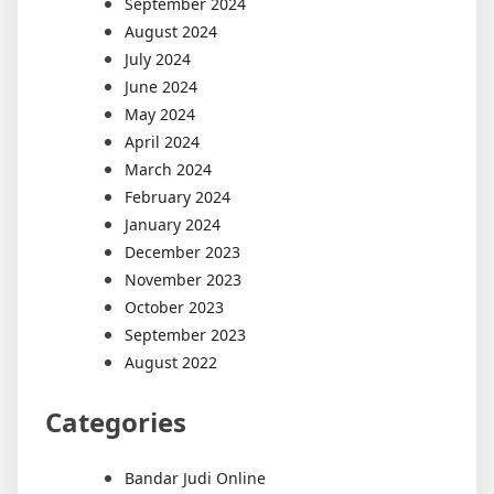
September 2024
August 2024
July 2024
June 2024
May 2024
April 2024
March 2024
February 2024
January 2024
December 2023
November 2023
October 2023
September 2023
August 2022
Categories
Bandar Judi Online