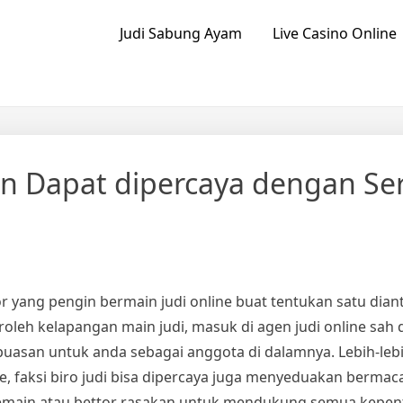
Judi Sabung Ayam
Live Casino Online
an Dapat dipercaya dengan Ser
 yang pengin bermain judi online buat tentukan satu dianta
eroleh kelapangan main judi, masuk di agen judi online sah 
puasan untuk anda sebagai anggota di dalamnya. Lebih-lebi
ne, faksi biro judi bisa dipercaya juga menyeduakan berma
k pemain atau bettor rasakan untuk mendukung semua kepen