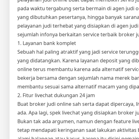
pada waktu tergabung serta bermain di agen judi o
yang dibutuhkan pesertanya, hingga banyak sarana 
pelayanan judi terhebat yang disiapkan di agen judi
sejumlah infonya berkaitan service terbaik broker ju
1. Layanan bank komplet
Sebuah hal paling atraktif yang jadi service terun
yang didatangkan. Karena layanan deposit yang di
online terus membantu karena ada alternatif servic
bekerja bersama dengan sejumlah nama merek ban
membantu sesuai sama alternatif macam yang dip
2. Fitur livechat dukungan 24 jam
Buat broker judi online sah serta dapat dipercaya, 
ada. Apa lagi, spek livechat yang disiapkan broker
Bukan tak ada argumen, namun dengan feature livech
tetap mendapati keringanan saat lakukan aktivitas b
alami halangan atau kasus, karena itu disini pemai