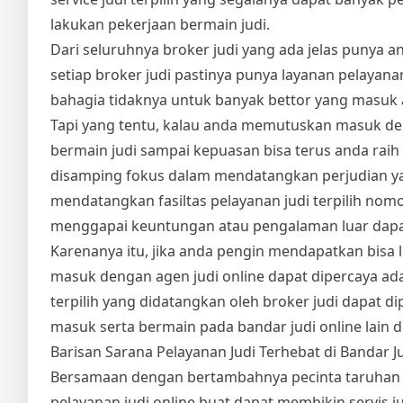
lakukan pekerjaan bermain judi.
Dari seluruhnya broker judi yang ada jelas punya a
setiap broker judi pastinya punya layanan pelayan
bahagia tidaknya untuk banyak bettor yang masuk 
Tapi yang tentu, kalau anda memutuskan masuk den
bermain judi sampai kepuasan bisa terus anda raih
disamping fokus dalam mendatangkan perjudian yan
mendatangkan fasiltas pelayanan judi terpilih nomo
menggapai keuntungan atau pengalaman luar dapat 
Karenanya itu, jika anda pengin mendapatkan bisa l
masuk dengan agen judi online dapat dipercaya adal
terpilih yang didatangkan oleh broker judi dapat 
masuk serta bermain pada bandar judi online lain d
Barisan Sarana Pelayanan Judi Terhebat di Bandar J
Bersamaan dengan bertambahnya pecinta taruhan jud
pelayanan judi online buat dapat membikin servis 