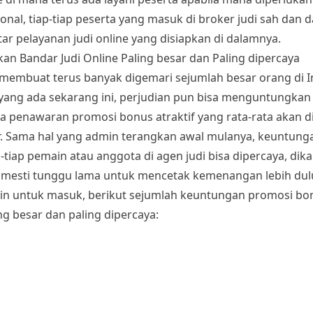
nal, tiap-tiap peserta yang masuk di broker judi sah dan 
itar pelayanan judi online yang disiapkan di dalamnya.
n Bandar Judi Online Paling besar dan Paling dipercaya
 membuat terus banyak digemari sejumlah besar orang di I
 yang ada sekarang ini, perjudian pun bisa menguntungkan
 penawaran promosi bonus atraktif yang rata-rata akan d
sar. Sama hal yang admin terangkan awal mulanya, keuntun
tiap pemain atau anggota di agen judi bisa dipercaya, dik
 mesti tunggu lama untuk mencetak kemenangan lebih dulu
in untuk masuk, berikut sejumlah keuntungan promosi bon
ng besar dan paling dipercaya: