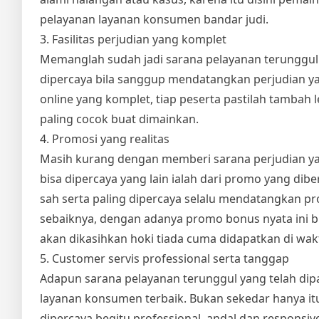
pelayanan layanan konsumen bandar judi.
3. Fasilitas perjudian yang komplet
Memanglah sudah jadi sarana pelayanan terunggul s
dipercaya bila sanggup mendatangkan perjudian y
online yang komplet, tiap peserta pastilah tamba
paling cocok buat dimainkan.
4. Promosi yang realitas
Masih kurang dengan memberi sarana perjudian yang
bisa dipercaya yang lain ialah dari promo yang dibe
sah serta paling dipercaya selalu mendatangkan pr
sebaiknya, dengan adanya promo bonus nyata ini 
akan dikasihkan hoki tiada cuma didapatkan di wa
5. Customer servis professional serta tanggap
Adapun sarana pelayanan terunggul yang telah dipas
layanan konsumen terbaik. Bukan sekedar hanya it
dipercaya begitu professional, andal dan responsive