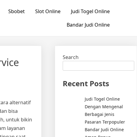
Sbobet
Slot Online
Judi Togel Online
Bandar Judi Online
Search
vice
Recent Posts
Judi Togel Online
ra alternatif
Dengan Mengenal
dan bisa
Berbagai Jenis
h, untuk bikin
Pasaran Terpopuler
cam layanan
Bandar Judi Online
tingan saat