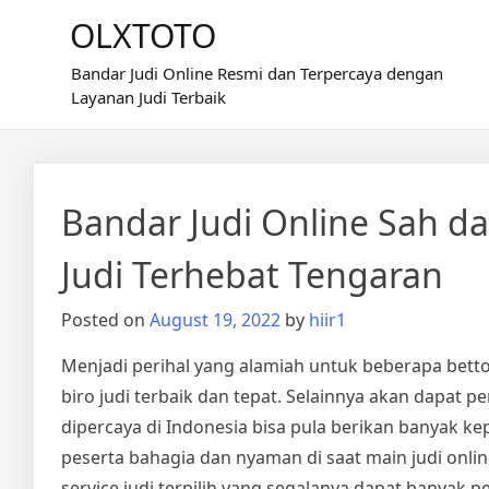
Skip
OLXTOTO
to
content
Bandar Judi Online Resmi dan Terpercaya dengan
Layanan Judi Terbaik
Bandar Judi Online Sah d
Judi Terhebat Tengaran
Posted on
August 19, 2022
by
hiir1
Menjadi perihal yang alamiah untuk beberapa bettor
biro judi terbaik dan tepat. Selainnya akan dapat p
dipercaya di Indonesia bisa pula berikan banyak ke
peserta bahagia dan nyaman di saat main judi onli
service judi terpilih yang segalanya dapat banya