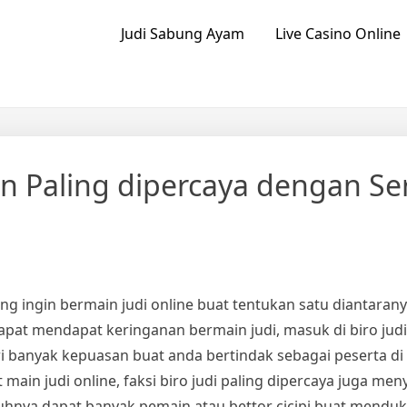
Judi Sabung Ayam
Live Casino Online
n Paling dipercaya dengan Se
ng ingin bermain judi online buat tentukan satu diantaranya
dapat mendapat keringanan bermain judi, masuk di biro judi
i banyak kepuasan buat anda bertindak sebagai peserta di
 main judi online, faksi biro judi paling dipercaya juga me
uruhnya dapat banyak pemain atau bettor cicipi buat mend