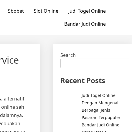
Sbobet
Slot Online
Judi Togel Online
Bandar Judi Online
Search
rvice
Recent Posts
Judi Togel Online
 alternatif
Dengan Mengenal
 online sah
Berbagai Jenis
 dalamnya.
Pasaran Terpopuler
nyeduakan
Bandar Judi Online
ukung semua