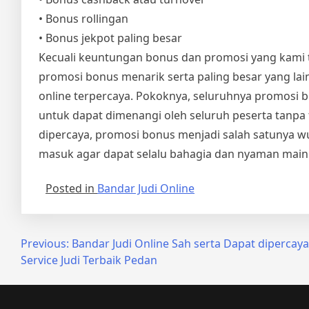
• Bonus rollingan
• Bonus jekpot paling besar
Kecuali keuntungan bonus dan promosi yang kami t
promosi bonus menarik serta paling besar yang la
online terpercaya. Pokoknya, seluruhnya promosi bo
untuk dapat dimenangi oleh seluruh peserta tanpa t
dipercaya, promosi bonus menjadi salah satunya wu
masuk agar dapat selalu bahagia dan nyaman main j
Posted in
Bandar Judi Online
Post
Previous:
Bandar Judi Online Sah serta Dapat dipercay
Service Judi Terbaik Pedan
navigation