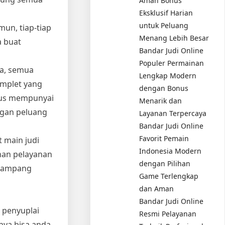
Aman Bonus
Eksklusif Harian
untuk Peluang
mun, tiap-tiap
Menang Lebih Besar
a buat
Bandar Judi Online
Populer Permainan
ya, semua
Lengkap Modern
omplet yang
dengan Bonus
erus mempunyai
Menarik dan
ngan peluang
Layanan Terpercaya
Bandar Judi Online
Favorit Pemain
 main judi
Indonesia Modern
anan pelayanan
dengan Pilihan
 gampang
Game Terlengkap
dan Aman
Bandar Judi Online
k penyuplai
Resmi Pelayanan
nya bisa anda