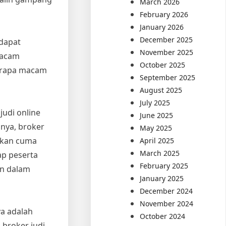
March 2026
February 2026
January 2026
December 2025
 dapat
November 2025
macam
October 2025
berapa macam
September 2025
August 2025
July 2025
udi online
June 2025
anya, broker
May 2025
ukan cuma
April 2025
March 2025
ap peserta
February 2025
an dalam
January 2025
December 2024
November 2024
ya adalah
October 2024
 broker judi