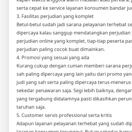
serta cepat ke service layanan konsumen bandar jud
3. Fasilitas perjudian yang komplet
Betul-betul sudah jadi sarana pelayanan terhebat s
dipercaya kalau sanggup mendatangkan perjudian
perjudian online yang komplet, tiap-tiap peserta 
perjudian paling cocok buat dimainkan.
4. Promosi yang sesuai yang ada
Kurang cukup dengan cuman memberi sarana perjudia
sah paling dipercaya yang lain yaitu dari promo ya
judi yang sah serta paling dipercaya terus-mene
sekedar penawaran saja. Segi lebih baiknya, dengan
yang tergabung didalamnya pasti dikasihkan peru
taruhan saja.
5. Customer servis professional serta kritis
Adapun layanan pelayanan terhebat yang sudah dipa
layanan konsumen terunggul. Bukan sekedar hanya i