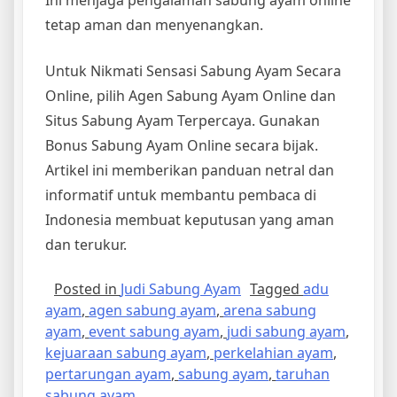
Ini menjaga pengalaman sabung ayam online
tetap aman dan menyenangkan.
Untuk Nikmati Sensasi Sabung Ayam Secara
Online, pilih Agen Sabung Ayam Online dan
Situs Sabung Ayam Terpercaya. Gunakan
Bonus Sabung Ayam Online secara bijak.
Artikel ini memberikan panduan netral dan
informatif untuk membantu pembaca di
Indonesia membuat keputusan yang aman
dan terukur.
Posted in
Judi Sabung Ayam
Tagged
adu
ayam
,
agen sabung ayam
,
arena sabung
ayam
,
event sabung ayam
,
judi sabung ayam
,
kejuaraan sabung ayam
,
perkelahian ayam
,
pertarungan ayam
,
sabung ayam
,
taruhan
sabung ayam