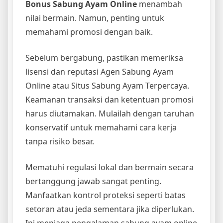
Bonus Sabung Ayam Online
menambah
nilai bermain. Namun, penting untuk
memahami promosi dengan baik.
Sebelum bergabung, pastikan memeriksa
lisensi dan reputasi Agen Sabung Ayam
Online atau Situs Sabung Ayam Terpercaya.
Keamanan transaksi dan ketentuan promosi
harus diutamakan. Mulailah dengan taruhan
konservatif untuk memahami cara kerja
tanpa risiko besar.
Mematuhi regulasi lokal dan bermain secara
bertanggung jawab sangat penting.
Manfaatkan kontrol proteksi seperti batas
setoran atau jeda sementara jika diperlukan.