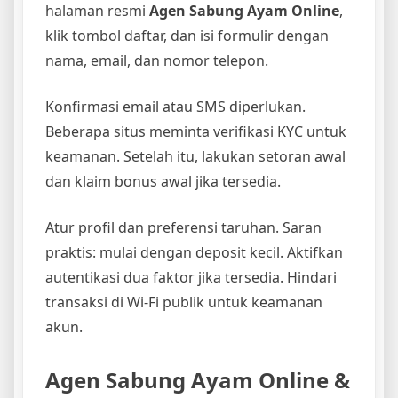
halaman resmi
Agen Sabung Ayam Online
,
klik tombol daftar, dan isi formulir dengan
nama, email, dan nomor telepon.
Konfirmasi email atau SMS diperlukan.
Beberapa situs meminta verifikasi KYC untuk
keamanan. Setelah itu, lakukan setoran awal
dan klaim bonus awal jika tersedia.
Atur profil dan preferensi taruhan. Saran
praktis: mulai dengan deposit kecil. Aktifkan
autentikasi dua faktor jika tersedia. Hindari
transaksi di Wi-Fi publik untuk keamanan
akun.
Agen Sabung Ayam Online &