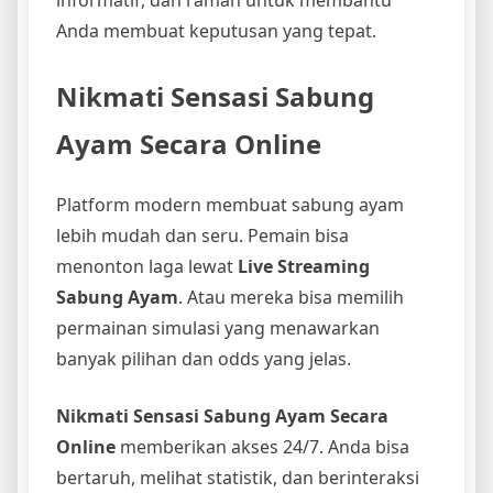
Anda membuat keputusan yang tepat.
Nikmati Sensasi Sabung
Ayam Secara Online
Platform modern membuat sabung ayam
lebih mudah dan seru. Pemain bisa
menonton laga lewat
Live Streaming
Sabung Ayam
. Atau mereka bisa memilih
permainan simulasi yang menawarkan
banyak pilihan dan odds yang jelas.
Nikmati Sensasi Sabung Ayam Secara
Online
memberikan akses 24/7. Anda bisa
bertaruh, melihat statistik, dan berinteraksi