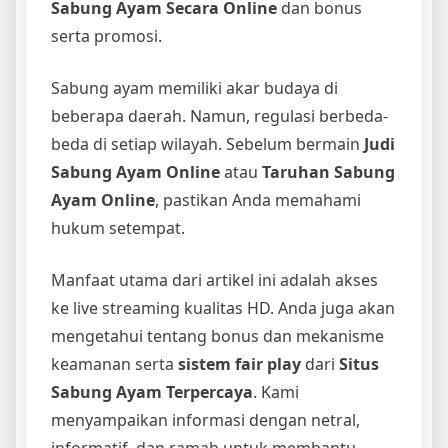
Sabung Ayam Secara Online
dan bonus
serta promosi.
Sabung ayam memiliki akar budaya di
beberapa daerah. Namun, regulasi berbeda-
beda di setiap wilayah. Sebelum bermain
Judi
Sabung Ayam Online
atau
Taruhan Sabung
Ayam Online
, pastikan Anda memahami
hukum setempat.
Manfaat utama dari artikel ini adalah akses
ke live streaming kualitas HD. Anda juga akan
mengetahui tentang bonus dan mekanisme
keamanan serta
sistem fair play
dari
Situs
Sabung Ayam Terpercaya
. Kami
menyampaikan informasi dengan netral,
informatif, dan ramah untuk membantu