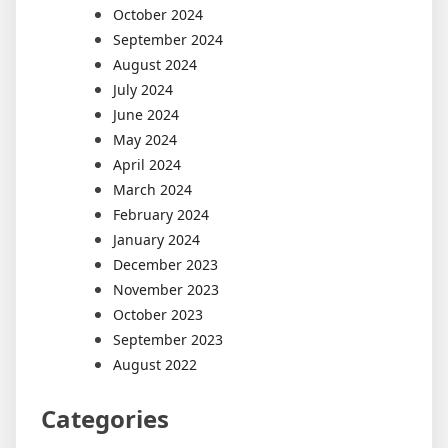
October 2024
September 2024
August 2024
July 2024
June 2024
May 2024
April 2024
March 2024
February 2024
January 2024
December 2023
November 2023
October 2023
September 2023
August 2022
Categories