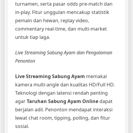
turnamen, serta pasar odds pre-match dan
in-play. Fitur unggulan mencakup statistik
pemain dan hewan, replay video,
commentary real-time, dan multi-market
untuk tiap laga.
Live Streaming Sabung Ayam dan Pengalaman
Penonton
Live Streaming Sabung Ayam
memakai
kamera multi-angle dan kualitas HD/Full HD.
Teknologi dengan latensi rendah penting
agar
Taruhan Sabung Ayam Online
dapat
berjalan adil. Penonton mendapat interaksi
lewat chat room, tipping, polling, dan fitur
sosial.