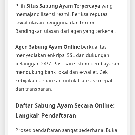
Pilih
Situs Sabung Ayam Terpercaya
yang
memajang lisensi resmi. Periksa reputasi
lewat ulasan pengguna dan forum.
Bandingkan ulasan dari agen yang terkenal.
Agen Sabung Ayam Online
berkualitas
menyediakan enkripsi SSL dan dukungan
pelanggan 24/7. Pastikan sistem pembayaran
mendukung bank lokal dan e-wallet. Cek
kebijakan penarikan untuk transaksi cepat
dan transparan.
Daftar Sabung Ayam Secara Online:
Langkah Pendaftaran
Proses pendaftaran sangat sederhana. Buka