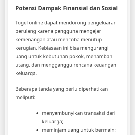
Potensi Dampak Finansial dan Sosial
Togel online dapat mendorong pengeluaran
berulang karena pengguna mengejar
kemenangan atau mencoba menutup
kerugian. Kebiasaan ini bisa mengurangi
uang untuk kebutuhan pokok, menambah
utang, dan mengganggu rencana keuangan
keluarga.
Beberapa tanda yang perlu diperhatikan
meliputi:
menyembunyikan transaksi dari
keluarga;
meminjam uang untuk bermain;