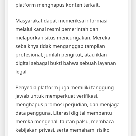
platform menghapus konten terkait.
Masyarakat dapat memeriksa informasi
melalui kanal resmi pemerintah dan
melaporkan situs mencurigakan. Mereka
sebaiknya tidak menganggap tampilan
profesional, jumlah pengikut, atau iklan
digital sebagai bukti bahwa sebuah layanan
legal.
Penyedia platform juga memiliki tanggung
jawab untuk memperkuat verifikasi,
menghapus promosi perjudian, dan menjaga
data pengguna. Literasi digital membantu
mereka mengenali tautan palsu, membaca
kebijakan privasi, serta memahami risiko