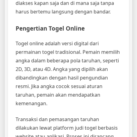
diakses kapan saja dan di mana saja tanpa
harus bertemu langsung dengan bandar.
Pengertian Togel Online
Togel online adalah versi digital dari
permainan togel tradisional. Pemain memilih
angka dalam beberapa pola taruhan, seperti
2D, 3D, atau 4D. Angka yang dipilih akan
dibandingkan dengan hasil pengundian
resmi. Jika angka cocok sesuai aturan
taruhan, pemain akan mendapatkan
kemenangan.
Transaksi dan pemasangan taruhan
dilakukan lewat platform judi togel berbasis
website atau aplikasi. Proses ini dirancang