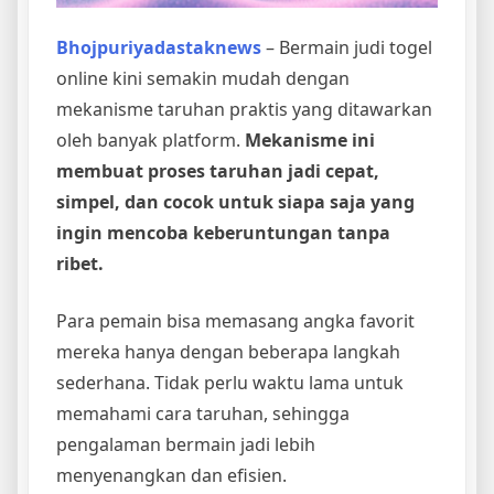
Bhojpuriyadastaknews
– Bermain judi togel
online kini semakin mudah dengan
mekanisme taruhan praktis yang ditawarkan
oleh banyak platform.
Mekanisme ini
membuat proses taruhan jadi cepat,
simpel, dan cocok untuk siapa saja yang
ingin mencoba keberuntungan tanpa
ribet.
Para pemain bisa memasang angka favorit
mereka hanya dengan beberapa langkah
sederhana. Tidak perlu waktu lama untuk
memahami cara taruhan, sehingga
pengalaman bermain jadi lebih
menyenangkan dan efisien.