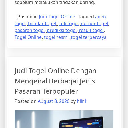
sebelum melakukan tindakan daring.
Posted in
Judi Togel Online
Tagged
agen
togel
,
bandar togel
,
judi togel
,
nomor togel
,
pasaran togel
,
prediksi togel
,
result togel
,
Togel Online
,
togel resmi
,
togel terpercaya
Judi Togel Online Dengan
Mengenal Berbagai Jenis
Pasaran Terpopuler
Posted on
August 8, 2026
by
hiir1