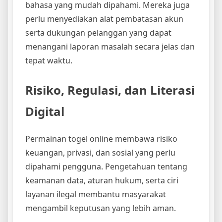
bahasa yang mudah dipahami. Mereka juga
perlu menyediakan alat pembatasan akun
serta dukungan pelanggan yang dapat
menangani laporan masalah secara jelas dan
tepat waktu.
Risiko, Regulasi, dan Literasi
Digital
Permainan togel online membawa risiko
keuangan, privasi, dan sosial yang perlu
dipahami pengguna. Pengetahuan tentang
keamanan data, aturan hukum, serta ciri
layanan ilegal membantu masyarakat
mengambil keputusan yang lebih aman.