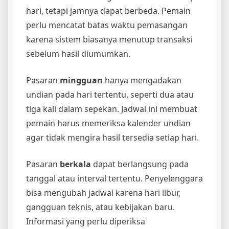
hari, tetapi jamnya dapat berbeda. Pemain
perlu mencatat batas waktu pemasangan
karena sistem biasanya menutup transaksi
sebelum hasil diumumkan.
Pasaran
mingguan
hanya mengadakan
undian pada hari tertentu, seperti dua atau
tiga kali dalam sepekan. Jadwal ini membuat
pemain harus memeriksa kalender undian
agar tidak mengira hasil tersedia setiap hari.
Pasaran
berkala
dapat berlangsung pada
tanggal atau interval tertentu. Penyelenggara
bisa mengubah jadwal karena hari libur,
gangguan teknis, atau kebijakan baru.
Informasi yang perlu diperiksa