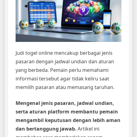
Judi togel online mencakup berbagai jenis
pasaran dengan jadwal undian dan aturan
yang berbeda. Pemain perlu memahami
informasi tersebut agar tidak keliru saat
memilih pasaran atau memasang taruhan.
Mengenal jenis pasaran, jadwal undian,
serta aturan platform membantu pemain
mengambil keputusan dengan lebih aman
dan bertanggung jawab.
Artikel ini