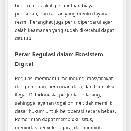
tidak masuk akal, permintaan biaya
pencairan, dan tautan yang meniru layanan
resmi. Perangkat juga perlu diperbarui agar
celah keamanan yang sudah diketahui dapat
ditutup.
Peran Regulasi dalam Ekosistem
Digital
Regulasi membantu melindungi masyarakat
dari penipuan, pencurian data, dan transaksi
ilegal. Di Indonesia, perjudian dilarang,
sehingga layanan togel online tidak memiliki
dasar hukum untuk beroperasi secara bebas.
Pemerintah dapat memblokir situs,
menindak penyelenggara, dan meminta