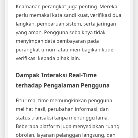
Keamanan perangkat juga penting. Mereka
perlu memakai kata sandi kuat, verifikasi dua
langkah, pembaruan sistem, serta jaringan
yang aman. Pengguna sebaiknya tidak
menyimpan data pembayaran pada
perangkat umum atau membagikan kode
verifikasi kepada pihak lain.
Dampak Interaksi Real-Time
terhadap Pengalaman Pengguna
Fitur real-time memungkinkan pengguna
melihat hasil, perubahan informasi, dan
status transaksi tanpa menunggu lama.
Beberapa platform juga menyediakan ruang
obrolan, layanan pelanggan langsung, dan