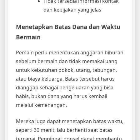
Tidak tersedia informasi kontak
dan kebijakan yang jelas
Menetapkan Batas Dana dan Waktu
Bermain
Pemain perlu menentukan anggaran hiburan
sebelum bermain dan tidak memakai uang
untuk kebutuhan pokok, utang, tabungan,
atau biaya keluarga. Batas tersebut harus
dianggap sebagai pengeluaran yang bisa
habis, bukan dana yang harus kembali
melalui kemenangan.
Mereka juga dapat menetapkan batas waktu,
seperti 30 menit, lalu berhenti saat batas
tercapai. Pengingat ponsel dapat membantu