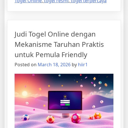
Togel Online
,
togel resmi
,
togel terpercaya
Judi Togel Online dengan
Mekanisme Taruhan Praktis
untuk Pemula Friendly
Posted on
March 18, 2026
by
hiir1