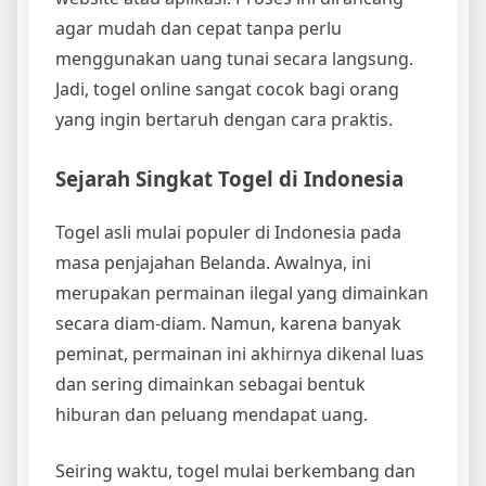
agar mudah dan cepat tanpa perlu
menggunakan uang tunai secara langsung.
Jadi, togel online sangat cocok bagi orang
yang ingin bertaruh dengan cara praktis.
Sejarah Singkat Togel di Indonesia
Togel asli mulai populer di Indonesia pada
masa penjajahan Belanda. Awalnya, ini
merupakan permainan ilegal yang dimainkan
secara diam-diam. Namun, karena banyak
peminat, permainan ini akhirnya dikenal luas
dan sering dimainkan sebagai bentuk
hiburan dan peluang mendapat uang.
Seiring waktu, togel mulai berkembang dan